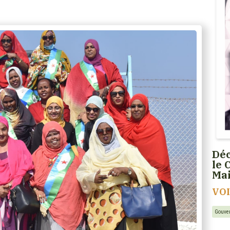
Déc
le 
Ma
VO
Gouve