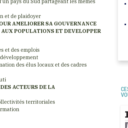
d’un pays du Sud partageant les mêmes
n et de plaidoyer
I POUR AMELIORER SA GOUVERNANCE
S AUX POPULATIONS ET DEVELOPPER
es et des emplois
e développement
mation des élus locaux et des cadres
uti
 DES ACTEURS DE LA
CE
VO
lectivités territoriales
formation