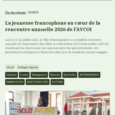
Vie du réseau
|
03/08/26
La jeunesse francophone au cœur de la
rencontre annuelle 2026 de l’AVCOI
Les 21 et 22 juillet 2026, la Ville d’Antananarivo a accueilli la rencontre
annuelle de l’Association des Villes et Collectivités de l’Océan Indien (AVCOI),
réunissant les élus locaux, les représentants des gouvernements, les
partenaires techniques et financiers ainsi que de nombreux jeunes engagés.
Climat
Dialogue régional
Comores
France
Madagascar
Maurice
Seychelles
ANTANANARIVO
MAMOUDZOU
SAINT-DENIS (974)
VICTORIA