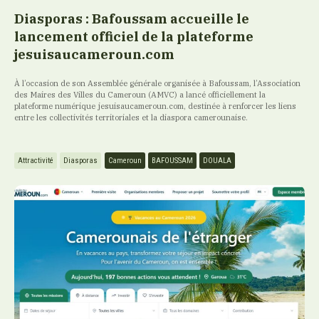
Diasporas : Bafoussam accueille le
lancement officiel de la plateforme
jesuisaucameroun.com
À l’occasion de son Assemblée générale organisée à Bafoussam, l’Association
des Maires des Villes du Cameroun (AMVC) a lancé officiellement la
plateforme numérique jesuisaucameroun.com, destinée à renforcer les liens
entre les collectivités territoriales et la diaspora camerounaise.
Attractivité
Diasporas
Cameroun
BAFOUSSAM
DOUALA