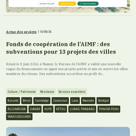
Actus des projets
|
16/06/26
Fonds de coopération de l’AIMF : des
subventions pour 13 projets des villes
Réuni le 8 juin 2026 à Namur, le Bureau de l’AIMF a validé une nouvelle
vague de financements en appui aux projets portés et mis en œuvre les villes
membres du réseau. Des subventions accordées au profit de...
Culture / Patrimoine
Résilience
Services essentiels
Burundi
Bénin
Cambodge
Cameroun
Laos
Rwanda
Sénégal
BUJUMBURA
DAKAR
HUYE
KÉTOU
LUANG PRABANG
PHNOM-PENH
YAMOUSSOUKRO