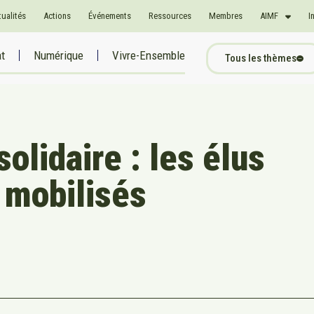
tualités
Actions
Événements
Ressources
Membres
AIMF
I
at
Numérique
Vivre-Ensemble
Tous les thèmes
olidaire : les élus
 mobilisés