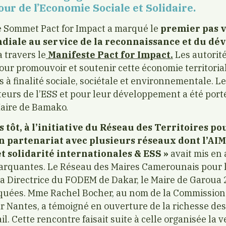
ur de l’Economie Sociale et Solidaire.
 le Sommet Pact for Impact a marqué le
premier pas v
diale au service de la reconnaissance et du d
à travers le
Manifeste Pact for Impact.
Les autorité
our promouvoir et soutenir cette économie territorial
 à finalité sociale, sociétale et environnementale. L
acteurs de l’ESS et pour leur développement a été por
aire de Bamako.
 tôt, à l’initiative du Réseau des Territoires p
en partenariat avec plusieurs réseaux dont l’AIM
t solidarité internationales & ESS »
avait mis en 
 marquantes. Le Réseau des Maires Camerounais pour
a Directrice du FODEM de Dakar, le Maire de Garoua 2,
quées. Mme Rachel Bocher, au nom de la Commission 
ar Nantes, a témoigné en ouverture de la richesse de
l. Cette rencontre faisait suite à celle organisée la v