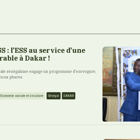
: l’ESS au service d’une
able à Dakar !
itale sénégalaise engage un programme d'envergure,
tions phares.
Economie sociale et circulaire
Sénégal
DAKAR