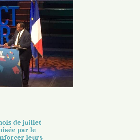
is de juillet
isée par le
nforcer leurs