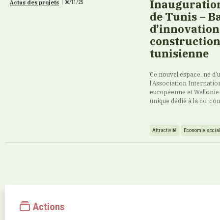
Inauguration 
Actus des projets
|
06/11/25
de Tunis – B
d’innovation
construction
tunisienne
Ce nouvel espace, né d’u
l’Association Internati
européenne et Wallonie-
unique dédié à la co-con
Attractivité
Economie sociale
Actions