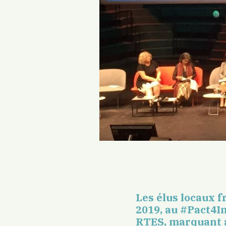
Les élus locaux f
2019, au #Pact4Im
RTES, marquant a