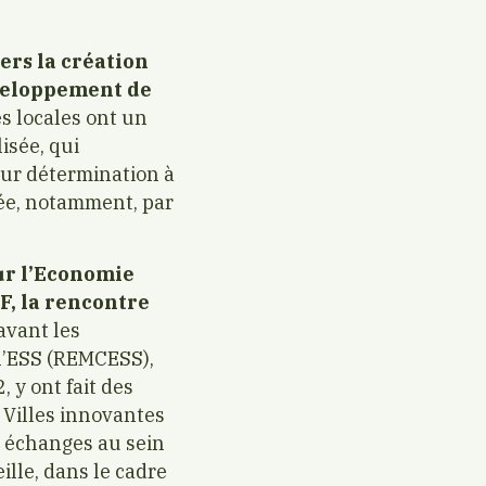
ers la création
éveloppement de
s locales ont un
isée, qui
eur détermination à
tée, notamment, par
our l’Economie
F, la rencontre
avant les
 l’ESS (REMCESS),
 y ont fait des
Villes innovantes
s échanges au sein
eille, dans le cadre