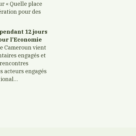
ur « Quelle place
pération pour des
 pendant 12 jours
our l’Economie
 le Cameroun vient
ntaires engagés et
s rencontres
es acteurs engagés
tional…