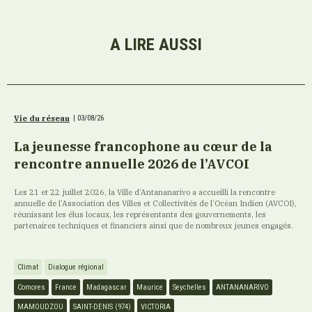
A LIRE AUSSI
Vie du réseau
|
03/08/26
La jeunesse francophone au cœur de la
rencontre annuelle 2026 de l’AVCOI
Les 21 et 22 juillet 2026, la Ville d’Antananarivo a accueilli la rencontre
annuelle de l’Association des Villes et Collectivités de l’Océan Indien (AVCOI),
réunissant les élus locaux, les représentants des gouvernements, les
partenaires techniques et financiers ainsi que de nombreux jeunes engagés.
Climat
Dialogue régional
Comores
France
Madagascar
Maurice
Seychelles
ANTANANARIVO
MAMOUDZOU
SAINT-DENIS (974)
VICTORIA