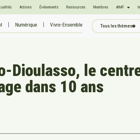
tualités
Actions
Événements
Ressources
Membres
AIMF
I
at
Numérique
Vivre-Ensemble
Tous les thèmes
o-Dioulasso, le centr
sage dans 10 ans