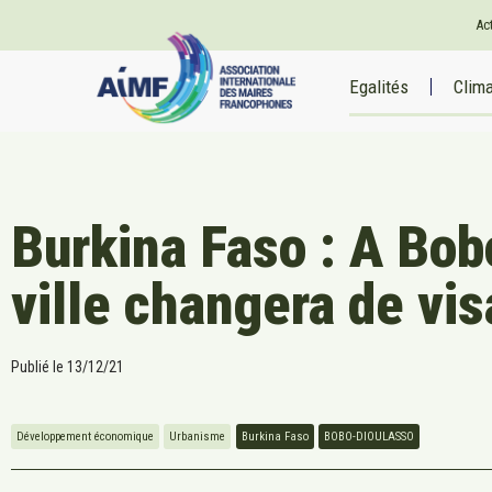
Ac
Egalités
Clim
Burkina Faso : A Bob
ville changera de vi
Publié le
13/12/21
Développement économique
Urbanisme
Burkina Faso
BOBO-DIOULASSO