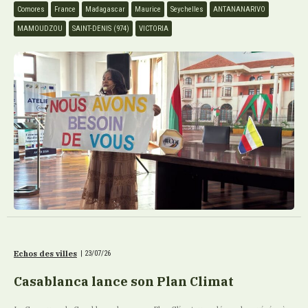
Comores
France
Madagascar
Maurice
Seychelles
ANTANANARIVO
MAMOUDZOU
SAINT-DENIS (974)
VICTORIA
Echos des villes
|
23/07/26
Casablanca lance son Plan Climat