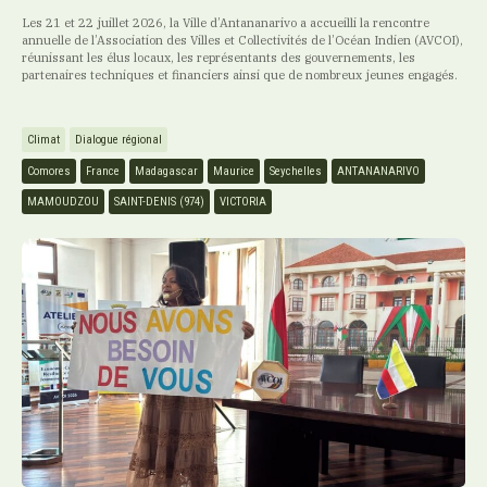
Les 21 et 22 juillet 2026, la Ville d’Antananarivo a accueilli la rencontre
annuelle de l’Association des Villes et Collectivités de l’Océan Indien (AVCOI),
réunissant les élus locaux, les représentants des gouvernements, les
partenaires techniques et financiers ainsi que de nombreux jeunes engagés.
Climat
Dialogue régional
Comores
France
Madagascar
Maurice
Seychelles
ANTANANARIVO
MAMOUDZOU
SAINT-DENIS (974)
VICTORIA