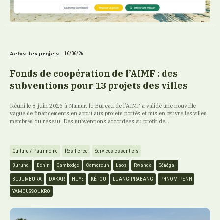
Actus des projets
|
16/06/26
Fonds de coopération de l’AIMF : des
subventions pour 13 projets des villes
Réuni le 8 juin 2026 à Namur, le Bureau de l’AIMF a validé une nouvelle
vague de financements en appui aux projets portés et mis en œuvre les villes
membres du réseau. Des subventions accordées au profit de...
Culture / Patrimoine
Résilience
Services essentiels
Burundi
Bénin
Cambodge
Cameroun
Laos
Rwanda
Sénégal
BUJUMBURA
DAKAR
HUYE
KÉTOU
LUANG PRABANG
PHNOM-PENH
YAMOUSSOUKRO