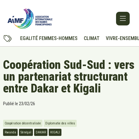
EGALITÉ FEMMES-HOMMES
CLIMAT
VIVRE-ENSEMB
Coopération Sud-Sud : vers
un partenariat structurant
entre Dakar et Kigali
Publié le
23/02/26
Coopération décentralisée
Diplomatie des villes
Rwanda
Sénégal
DAKAR
KIGALI