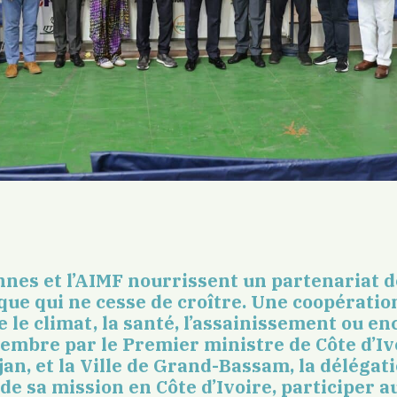
ennes et l’AIMF nourrissent un partenariat d
ue qui ne cesse de croître. Une coopératio
 le climat, la santé, l’assainissement ou enc
embre par le Premier ministre de Côte d’Ivoi
an, et la Ville de Grand-Bassam,
la délégati
 de sa mission en Côte d’Ivoire,
participer au