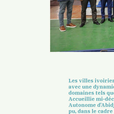
Les villes ivoiri
avec une dynamiq
domaines tels que
Accueillie mi-déc
Autonome d’Abidj
pu, dans le cadre