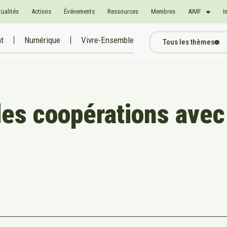
tualités
Actions
Événements
Ressources
Membres
AIMF
I
at
Numérique
Vivre-Ensemble
Tous les thèmes
 des coopérations avec