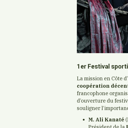
1er Festival sport
La mission en Côte d’
coopération décent
francophone organisé
d’ouverture du festi
souligner l’importan
M. Ali Kanaté
(
Président de la