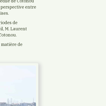
l’édile de Cotonou
 perspective entre
ises.
riodes de
eil, M. Laurent
 Cotonou.
n matière de