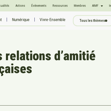
tualités
Actions
Événements
Ressources
Membres
AIMF
I
at
Numérique
Vivre-Ensemble
Tous les thèmes
 relations d’amitié
nçaises