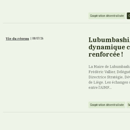
Coopération décentralisée
C
Lubumbashi, 
Vie du réseau
|
08/07/26
dynamique c
renforcée !
La Maire de Lubumbashi
Frédéric Vallier, Délégu
Directrice Stratégie, Dé
de Liège. Les échanges 
entre l’AIMF...
Coopération décentralisée
S