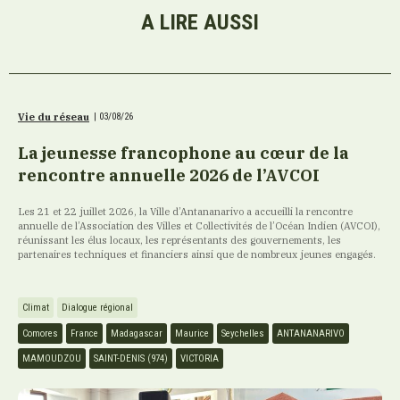
A LIRE AUSSI
Vie du réseau
|
03/08/26
La jeunesse francophone au cœur de la
rencontre annuelle 2026 de l’AVCOI
Les 21 et 22 juillet 2026, la Ville d’Antananarivo a accueilli la rencontre
annuelle de l’Association des Villes et Collectivités de l’Océan Indien (AVCOI),
réunissant les élus locaux, les représentants des gouvernements, les
partenaires techniques et financiers ainsi que de nombreux jeunes engagés.
Climat
Dialogue régional
Comores
France
Madagascar
Maurice
Seychelles
ANTANANARIVO
MAMOUDZOU
SAINT-DENIS (974)
VICTORIA