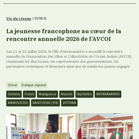
Vie du réseau
|
03/08/26
La jeunesse francophone au cœur de la
rencontre annuelle 2026 de l’AVCOI
Les 21 et 22 juillet 2026, la Ville d’Antananarivo a accueilli la rencontre
annuelle de l’Association des Villes et Collectivités de l’Océan Indien (AVCOI),
réunissant les élus locaux, les représentants des gouvernements, les
partenaires techniques et financiers ainsi que de nombreux jeunes engagés.
Climat
Dialogue régional
Comores
France
Madagascar
Maurice
Seychelles
ANTANANARIVO
MAMOUDZOU
SAINT-DENIS (974)
VICTORIA