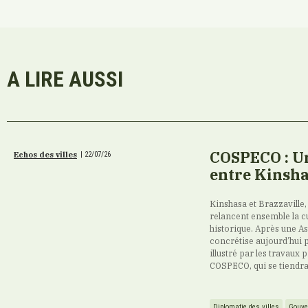
A LIRE AUSSI
COSPECO : Un
Echos des villes
|
22/07/26
entre Kinsha
Kinshasa et Brazzaville,
relancent ensemble la cu
historique. Après une A
concrétise aujourd’hui 
illustré par les travaux
COSPECO, qui se tiendra d
Diplomatie des villes
Gouve