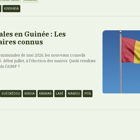
KINSHASA
ales en Guinée : Les
ires connus
 communales de mai 2026, les nouveaux conseils
ébut juillet, à l'élection des maires. Quels résultats
 de l’AIMF ?
GUÉCKÉDOU
KINDIA
KANKAN
LABÉ
MAMOU
PITA