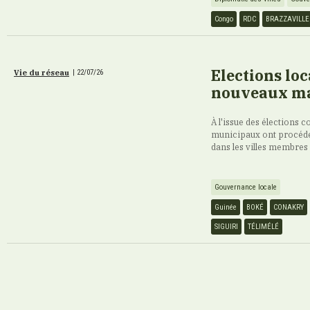
Congo
RDC
BRAZZAVILLE
Elections loc
Vie du réseau
|
22/07/26
nouveaux ma
À l'issue des élections
municipaux ont procédé, d
dans les villes membres
Gouvernance locale
Guinée
BOKÉ
CONAKRY
SIGUIRI
TÉLIMÉLÉ