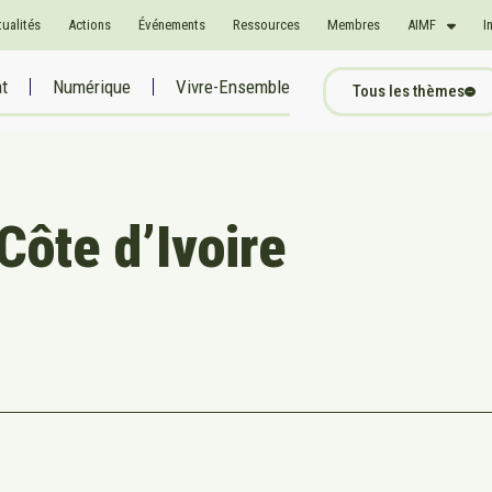
tualités
Actions
Événements
Ressources
Membres
AIMF
I
at
Numérique
Vivre-Ensemble
Tous les thèmes
Côte d’Ivoire