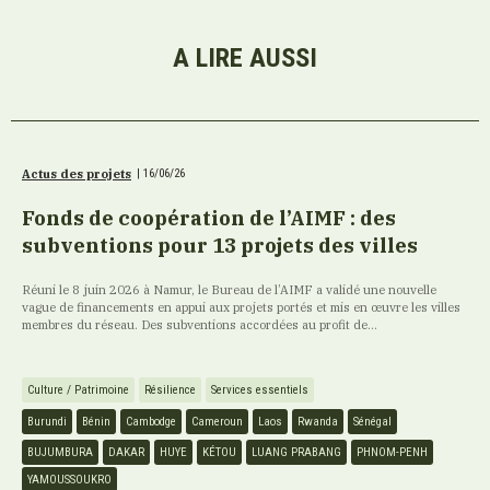
A LIRE AUSSI
Actus des projets
|
16/06/26
Fonds de coopération de l’AIMF : des
subventions pour 13 projets des villes
Réuni le 8 juin 2026 à Namur, le Bureau de l’AIMF a validé une nouvelle
vague de financements en appui aux projets portés et mis en œuvre les villes
membres du réseau. Des subventions accordées au profit de...
Culture / Patrimoine
Résilience
Services essentiels
Burundi
Bénin
Cambodge
Cameroun
Laos
Rwanda
Sénégal
BUJUMBURA
DAKAR
HUYE
KÉTOU
LUANG PRABANG
PHNOM-PENH
YAMOUSSOUKRO