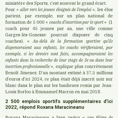
ministère des Sports, c’est souvent le grand écart.
Pour «
aller vers les jeunes éloignés de l’emploi
», les élus
parient, par exemple, sur un plan national de
formation de 5 000 «
coachs d’insertion par le sport
» (1
coach pour 45 jeunes par an, une ville comme
Garges-lès-Gonesse pourrait disposer de cinq
coaches). «
Au-delà de la formation sportive qu’ils
dispenseraient aux enfants, les coachs vérifieraient, par
exemple, si les devoirs sont faits, accompagneraient les
enfants dans la recherche de leur stage de 3e ou dans leur
insertion professionnelle
», explique plus concrètement
Benoît Jimenez. D’un montant estimé à 37,5 millions
d’euros d’ici 2024, ce plan était déjà inscrit noir sur
blanc dans le plan sur les banlieues remis par Jean-
Louis Borloo à Emmanuel Macron en mai 2018.
2 500 emplois sportifs supplémentaires d’ici
2022, répond Roxana Maracineanu
Roxana Maracineanu a bien prévu «
une filière de