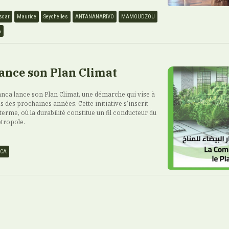
scar
Maurice
Seychelles
ANTANANARIVO
MAMOUDZOU
A
ance son Plan Climat
ca lance son Plan Climat, une démarche qui vise à
is des prochaines années. Cette initiative s’inscrit
terme, où la durabilité constitue un fil conducteur du
tropole.
NCA