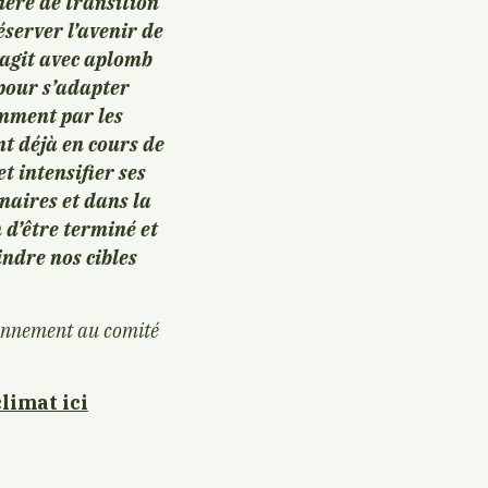
ière de transition
éserver l’avenir de
 agit avec aplomb
 pour s’adapter
mment par les
nt déjà en cours de
t intensifier ses
naires et dans la
n d’être terminé et
indre nos cibles
ironnement au comité
limat ici