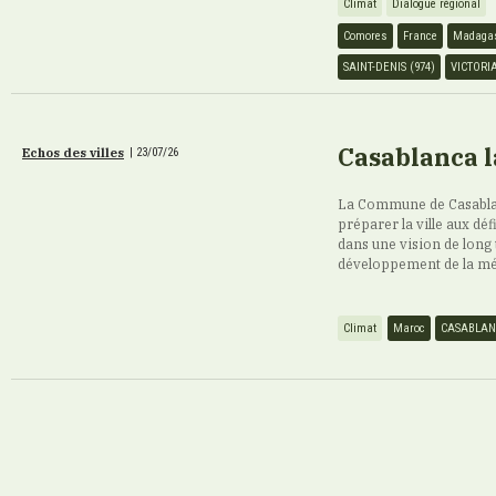
Climat
Dialogue régional
Comores
France
Madaga
SAINT-DENIS (974)
VICTORI
Casablanca l
Echos des villes
|
23/07/26
La Commune de Casablan
préparer la ville aux déf
dans une vision de long 
développement de la mé
Climat
Maroc
CASABLA