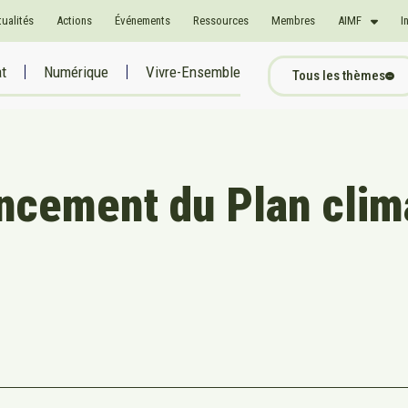
tualités
Actions
Événements
Ressources
Membres
AIMF
I
at
Numérique
Vivre-Ensemble
Tous les thèmes
ancement du Plan clim