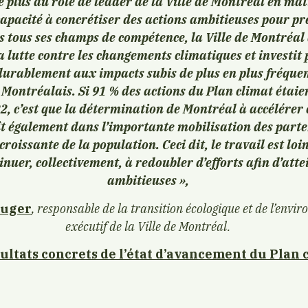
e plus du rôle de leader de la Ville de Montréal en mat
capacité à concrétiser des actions ambitieuses pour pr
s tous ses champs de compétence, la Ville de Montréal
a lutte contre les changements climatiques et investit
durablement aux impacts subis de plus en plus fréque
 Montréalais. Si 91 % des actions du Plan climat étaie
2, c’est que la détermination de Montréal à accélérer e
t également dans l’importante mobilisation des parte
croissante de la population. Ceci dit, le travail est loi
nuer, collectivement, à redoubler d’efforts afin d’atte
ambitieuses »,
auger
, responsable de la transition écologique et de l’env
exécutif de la Ville de Montréal.
ultats concrets de l’état d’avancement du Plan c