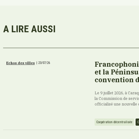
A LIRE AUSSI
Francophonie
Echos des villes
|
23/07/26
et la Pénins
convention d
Le 9 juillet 2026, à Ca
la Commission de servi
officialisé une nouvelle
Coopération décentralisée
C