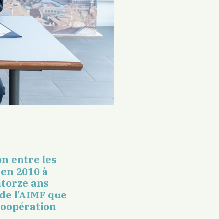
on entre les
 en 2010 à
atorze ans
 de l’AIMF que
coopération