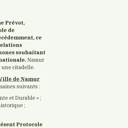
me Prévot,
ole de
récédemment, ce
relations
phones souhaitant
nationale.
Namur
une citadelle.
Ville de Namur
maines suivants :
nte et Durable » ;
istorique ;
résent Protocole