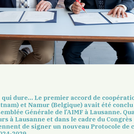
e qui dure… Le premier accord de coopérati
etnam) et Namur (Belgique) avait été conclu
ssemblée Générale de l’AIMF à Lausanne. Qu
ours à Lausanne et dans le cadre du Congrès
viennent de signer un nouveau Protocole de 
2024-2029.