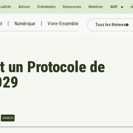
tualités
Actions
Événements
Ressources
Membres
AIMF
I
at
Numérique
Vivre-Ensemble
Tous les thèmes
t un Protocole de
029
NAMUR