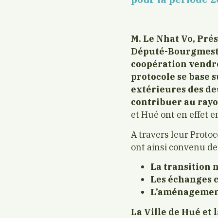
M. Le Nhat Vo, Pré
Député-Bourgmestre
coopération vendr
protocole se base s
extérieures des deu
contribuer au rayo
et Hué ont en effet 
A travers leur Proto
ont ainsi convenu de
La transition
Les échanges c
L’aménageme
La Ville de Hué et 