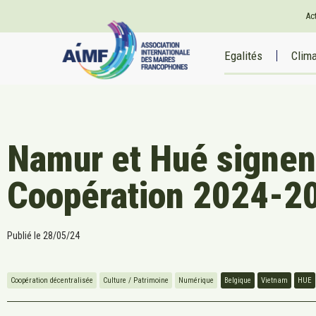
Ac
Egalités
Clim
Namur et Hué signen
Coopération 2024-2
Publié le
28/05/24
Coopération décentralisée
Culture / Patrimoine
Numérique
Belgique
Vietnam
HUE