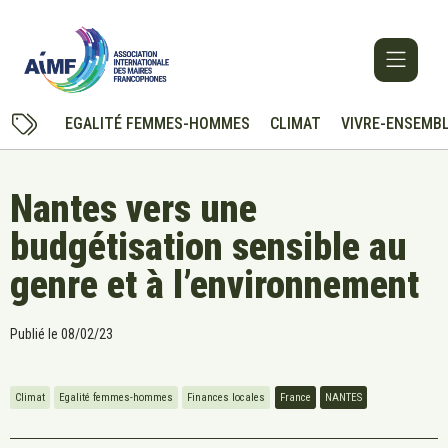
EGALITÉ FEMMES-HOMMES
CLIMAT
VIVRE-ENSEMB
Nantes vers une
budgétisation sensible au
genre et à l’environnement
Publié le
08/02/23
Climat
Egalité femmes-hommes
Finances locales
France
NANTES