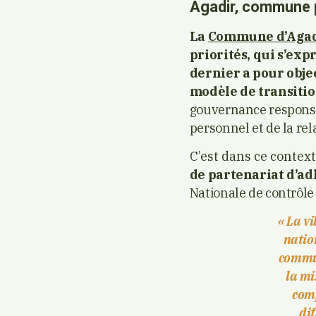
Agadir, commune 
La
Commune d’Agad
priorités, qui s’ex
dernier a pour objec
modèle de transitio
gouvernance responsab
personnel et de la re
C’est dans ce contex
de partenariat d’a
Nationale de contrôle
« La v
natio
commun
la mi
comp
di