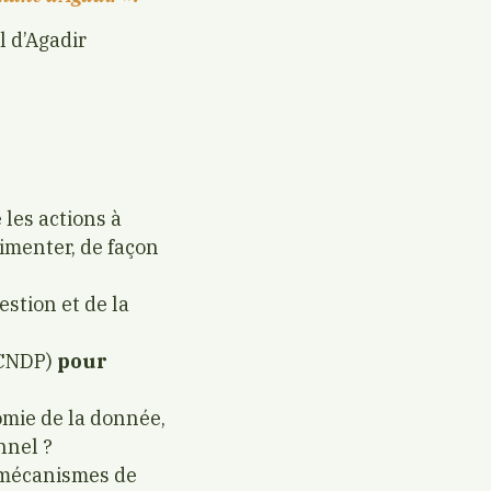
 d’Agadir
 les actions à
limenter, de façon
estion et de la
a CNDP)
pour
omie de la donnée,
nnel ?
s mécanismes de