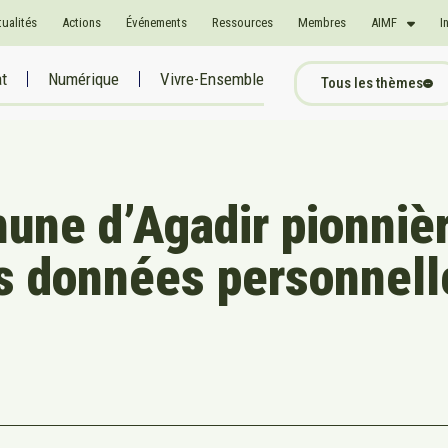
tualités
Actions
Événements
Ressources
Membres
AIMF
I
at
Numérique
Vivre-Ensemble
Tous les thèmes
une d’Agadir pionniè
es données personnell