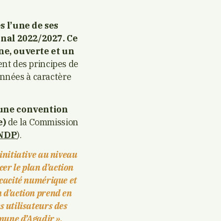
s l’une de ses
unal 2022/2027. Ce
rne, ouverte et un
ent des principes de
onnées à caractère
une convention
e)
de la
Commission
NDP
).
initiative au niveau
cer le plan d’action
icacité numérique et
n d’action prend en
s utilisateurs des
mune d’Agadir ».