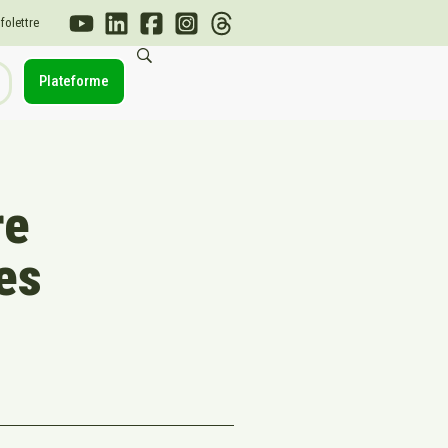
nfolettre
Plateforme
re
es