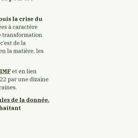
puis la crise du
es à caractère
de transformation
’est de la
en la matière, les
AIMF
et en lien
2022 par une dizaine
caines.
ales de la donnée
,
uhaitant