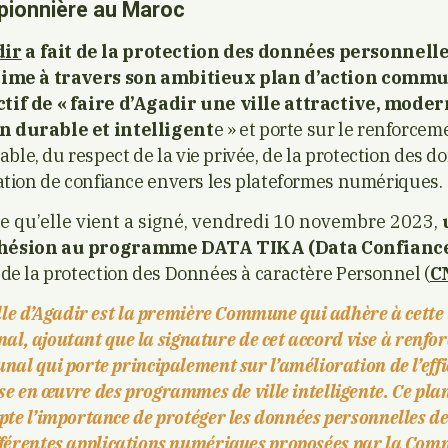
pionnière au Maroc
ir
a fait de la protection des données personnelle
prime à travers son ambitieux plan d’action comm
tif de « faire d’Agadir une ville attractive, mode
n durable et intelligent
e » et porte sur le renforcem
le, du respect de la vie privée, de la protection des d
lation de confiance envers les plateformes numériques.
te qu’elle vient a signé, vendredi 10 novembre 2023,
dhésion au programme DATA TIKA (Data Confianc
 de la protection des Données à caractère Personnel (
C
ille d’Agadir est la première Commune qui adhère à cette 
nal, ajoutant que la signature de cet accord vise à renfor
al qui porte principalement sur l’amélioration de l’eff
se en œuvre des programmes de ville intelligente. Ce pla
te l’importance de protéger les données personnelles de
fférentes applications numériques proposées par la Com