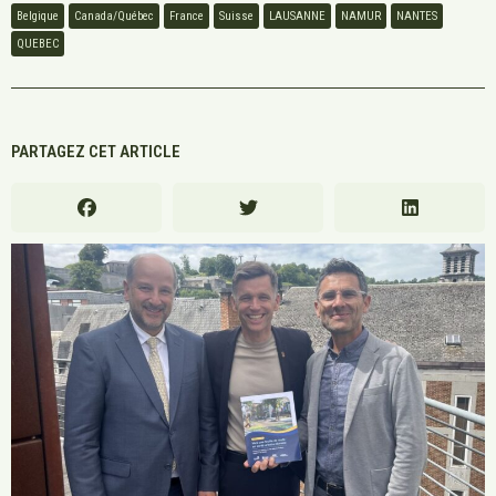
Belgique
Canada/Québec
France
Suisse
LAUSANNE
NAMUR
NANTES
QUEBEC
PARTAGEZ CET ARTICLE