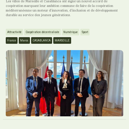
Les villes de Marseille et Casablanca ont signé un nouvel accord de
coopération marquant leur ambition commune de faire de la coopération
méditerranéenne un moteur d’innovation, d’inclusion et de développement
durable au service des jeunes générations.
Attractivité
Coopération décentralisée
Numérique
Sport
France
Maroc
CASABLANCA
MARSEILLE