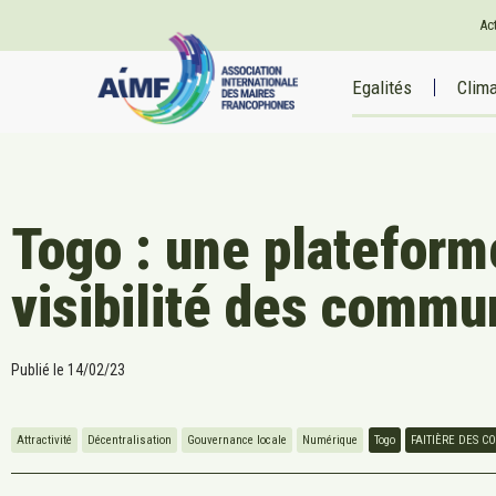
Ac
Egalités
Clim
Togo : une plateform
visibilité des comm
Publié le
14/02/23
Attractivité
Décentralisation
Gouvernance locale
Numérique
Togo
FAITIÈRE DES 