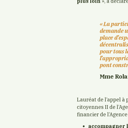
plus loin
», a décla
« La partic
demande un
place d’esp
décentralis
pour tous l
l’appropria
pont constru
Mme Rolan
Lauréat de l’appel à
citoyennes II de l’A
financier de l’Agence
accompagner l