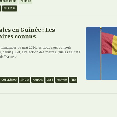
rnance locale
Inclusion
KINSHASA
ales en Guinée : Les
ires connus
 communales de mai 2026, les nouveaux conseils
ébut juillet, à l'élection des maires. Quels résultats
 de l’AIMF ?
GUÉCKÉDOU
KINDIA
KANKAN
LABÉ
MAMOU
PITA