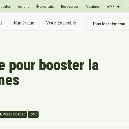
tualités
Actions
Événements
Ressources
Membres
AIMF
I
at
Numérique
Vivre-Ensemble
Tous les thèmes
e pour booster la
unes
COMMUNES DE TOGO
LOMÉ