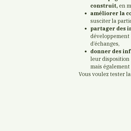
construit,
en m
améliorer la 
susciter la part
partager des i
développement c
d’échanges,
donner des inf
leur dispositio
mais également s
Vous voulez tester la 