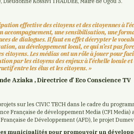
ré, Dieudonné Kossivi THADDEE, Maire de Ogou 3.
ipation effective des citoyens et des citoyennes à l’éc
 accompagnement, une sensibilisation, une format
aces de dialogues. Il faut en effet décrypter le vocab
ation, au développement local, ce qui n’est pas fo
es citoyens. Les médias ont un rôle à jouer pour faci
tion par les citoyens des enjeux à l’échelle locale e
ctif entre les élus et les citoyens. »
de Aziaka , Directrice d’ Eco Conscience TV
 projets sur les CIVIC TECH dans le cadre du progr
gence Française de développement Media (CFI Media) a
 Française de Développement (AFD), le projet Dumevi «
es municipalités pour promouvoir un développ