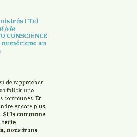
istrés ! Tel
i à la
ECO CONSCIENCE
le numérique au
a
est de rapprocher
va falloir une
os communes. Et
endre encore plus
n.
Si la commune
 cette
n, nous irons