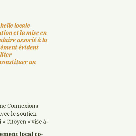
helle locale
ion et la mise en
ulaire associé à la
rcément évident
liter
t constituer un
amme Connexions
vec le soutien
 Citoyen » vise à :
ement local co-