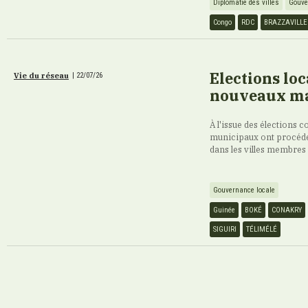
Diplomatie des villes
Gouve
Congo
RDC
BRAZZAVILLE
Elections loc
Vie du réseau
|
22/07/26
nouveaux ma
À l'issue des élections
municipaux ont procédé, d
dans les villes membres
Gouvernance locale
Guinée
BOKÉ
CONAKRY
SIGUIRI
TÉLIMÉLÉ