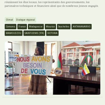
réunissant les élus locaux, les représentants des gouvernements, les
partenaires techniques et financiers ainsi que de nombreux jeunes engagés.
Climat
Dialogue régional
Comores
France
Madagascar
Maurice
Seychelles
ANTANANARIVO
MAMOUDZOU
SAINT-DENIS (974)
VICTORIA