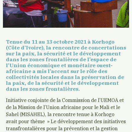
Tenue du 11 au 13 octobre 2021 à Korhogo
(Côte d’Ivoire), la rencontre de concertations
sur la paix, la sécurité et le développement
dans les zones frontalières de l’espace de
l’Union économique et monétaire ouest-
africaine a mis l’accent sur le rôle des
collectivités locales dans la préservation de
la paix, de la sécurité et le développement
dans les zones frontalières.
Initiative conjointe de la Commission de l’UEMOA et
de la Mission de l’Union africaine pour le Mali et le
Sahel (MISAHEL), la rencontre tenue à Korhogo
avait pour thème » Le développement des initiatives
transfrontalières pour la prévention et la gestion