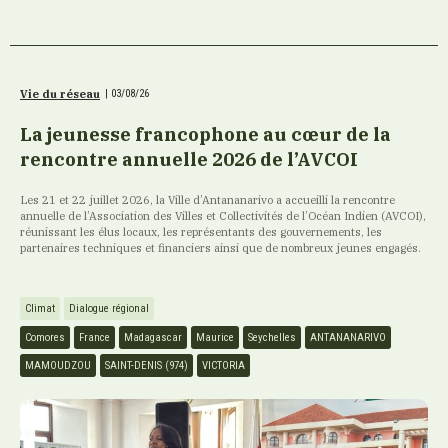
Vie du réseau
|
03/08/26
La jeunesse francophone au cœur de la
rencontre annuelle 2026 de l’AVCOI
Les 21 et 22 juillet 2026, la Ville d’Antananarivo a accueilli la rencontre
annuelle de l’Association des Villes et Collectivités de l’Océan Indien (AVCOI),
réunissant les élus locaux, les représentants des gouvernements, les
partenaires techniques et financiers ainsi que de nombreux jeunes engagés.
Climat
Dialogue régional
Comores
France
Madagascar
Maurice
Seychelles
ANTANANARIVO
MAMOUDZOU
SAINT-DENIS (974)
VICTORIA