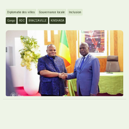
Diplomatie des villes
Gouvernance locale
Inclusion
Congo
RDC
BRAZZAVILLE
KINSHASA