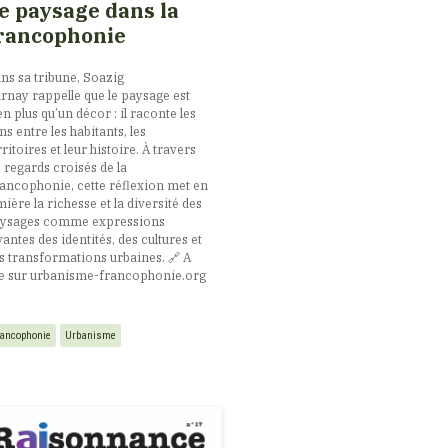
e paysage dans la
rancophonie
ns sa tribune, Soazig
rnay rappelle que le paysage est
en plus qu’un décor : il raconte les
ens entre les habitants, les
rritoires et leur histoire. À travers
s regards croisés de la
ancophonie, cette réflexion met en
mière la richesse et la diversité des
ysages comme expressions
vantes des identités, des cultures et
s transformations urbaines. 🔗​ A
re sur urbanisme-francophonie.org
rancophonie
Urbanisme