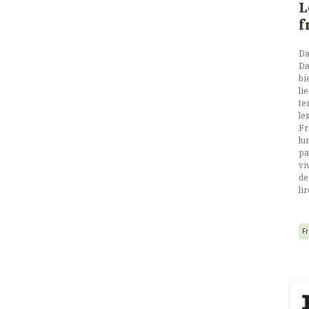
L
f
Da
Da
bi
li
te
le
Fr
lu
pa
vi
de
li
F