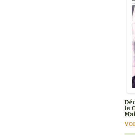
Déc
le 
Ma
VO