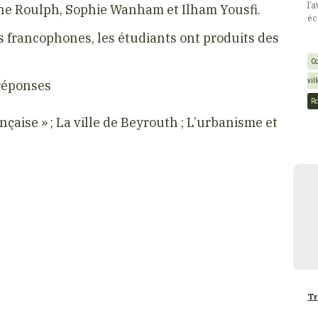
l’
ène Roulph, Sophie Wanham et Ilham Yousfi.
éc
s francophones, les étudiants ont produits des
Co
vil
 réponses
R
ançaise » ; La ville de Beyrouth ; L’urbanisme et
Tr