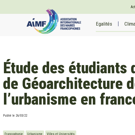
Ac
Egalités
Clim
Étude des étudiants d
de Géoarchitecture d
l’urbanisme en fran
Publié le
26/03/22
Francophonie
Urbanisme
Villes et Universités