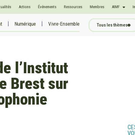
tualités
Actions
Événements
Ressources
Membres
AIMF
I
at
Numérique
Vivre-Ensemble
Tous les thèmes
e l’Institut
e Brest sur
cophonie
CE
VO