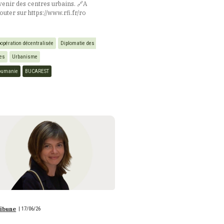
avenir des centres urbains. 🔗​A
outer sur https://www.rfi.fr/ro
opération décentralisée
Diplomatie des 
les
Urbanisme
oumanie
BUCAREST
ibune
|
17/06/26