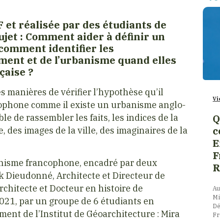
 et réalisée par des étudiants de
sujet : Comment aider à définir un
comment identifier les
ment et de l’urbanisme quand elles
çaise ?
s manières de vérifier l’hypothèse qu’il
Vi
ncophone comme il existe un urbanisme anglo-
le de rassembler les faits, les indices de la
Q
c
e, des images de la ville, des imaginaires de la
E
F
banisme francophone, encadré par deux
R
ck Dieudonné, Architecte et Directeur de
rchitecte et Docteur en histoire de
Au
Mi
 2021, par un groupe de 6 étudiants en
Dé
t de l’Institut de Géoarchitecture : Mira
Fr