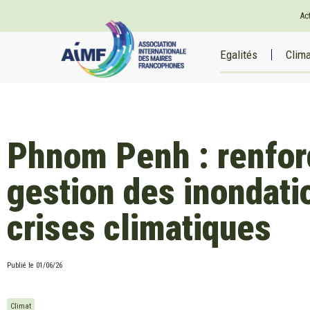
Ac
Egalités
Clim
Phnom Penh : renfor
gestion des inondati
crises climatiques
Publié le
01/06/26
Climat