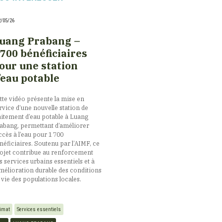
2/05/26
uang Prabang –
 700 bénéficiaires
our une station
’eau potable
tte vidéo présente la mise en
rvice d’une nouvelle station de
aitement d’eau potable à Luang
abang, permettant d’améliorer
accès à l’eau pour 1 700
néficiaires. Soutenu par l’AIMF, ce
ojet contribue au renforcement
s services urbains essentiels et à
amélioration durable des conditions
 vie des populations locales.
limat
Services essentiels