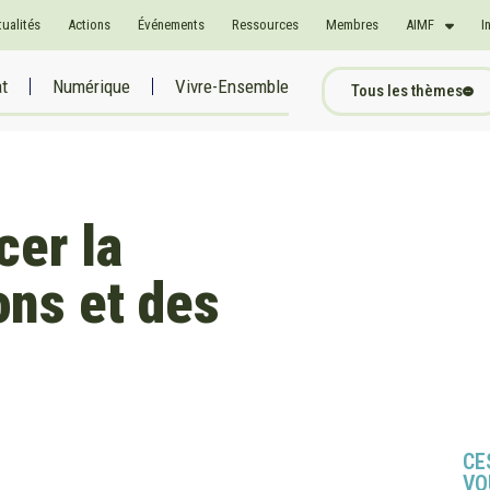
tualités
Actions
Événements
Ressources
Membres
AIMF
I
at
Numérique
Vivre-Ensemble
Tous les thèmes
cer la
ons et des
CE
VO