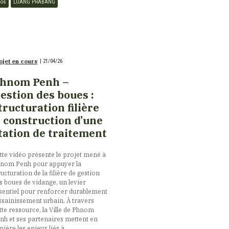
aos
LUANG PRABANG
ojet en cours
|
21/04/26
hnom Penh –
estion des boues :
tructuration filière
 construction d’une
tation de traitement
tte vidéo présente le projet mené à
nom Penh pour appuyer la
ructuration de la filière de gestion
s boues de vidange, un levier
sentiel pour renforcer durablement
assainissement urbain. À travers
tte ressource, la Ville de Phnom
nh et ses partenaires mettent en
mière les enjeux liés à