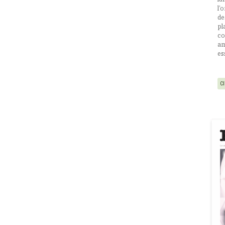
l’
de
pl
co
am
es
C