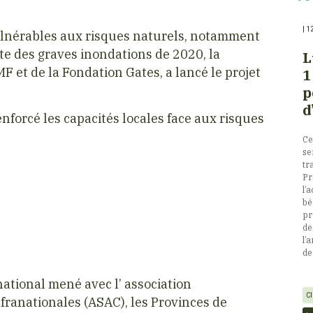
|
1
ulnérables aux risques naturels, notamment
te des graves inondations de 2020, la
L
F et de la Fondation Gates, a lancé le projet
1
p
d
nforcé les capacités locales face aux risques
Ce
se
tr
Pr
l’
bé
pr
de
l’
de
ational mené avec l’ association
C
franationales (ASAC), les Provinces de