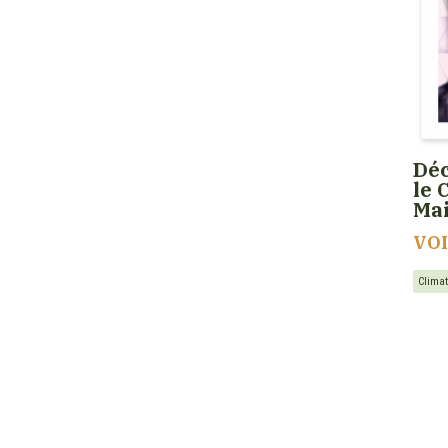
Déc
le 
Ma
VO
Clima