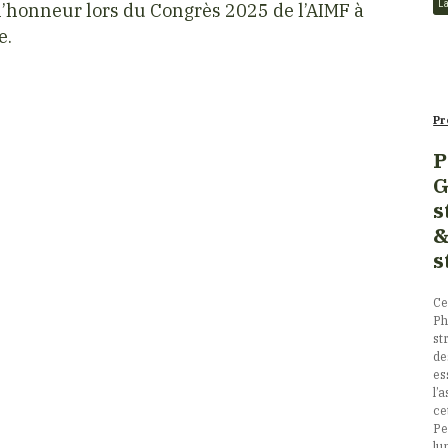
L
l’honneur lors du Congrès 2025 de l’AIMF à
e.
Pr
P
G
s
&
s
Ce
Ph
st
de
es
l’
ce
Pe
lu