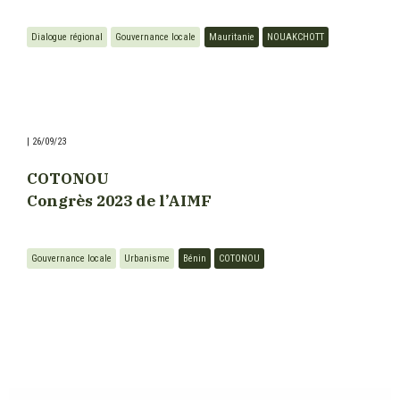
Dialogue régional
Gouvernance locale
Mauritanie
NOUAKCHOTT
|
26/09/23
COTONOU
Congrès 2023 de l’AIMF
Gouvernance locale
Urbanisme
Bénin
COTONOU