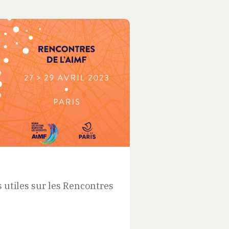
Découvrez Raiso
Maires francop
 utiles sur les Rencontres
Voir tous les nu