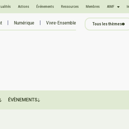
tualités
Actions
Événements
Ressources
Membres
AIMF
I
at
Numérique
Vivre-Ensemble
Tous les thèmes
ÉVÈNEMENTS