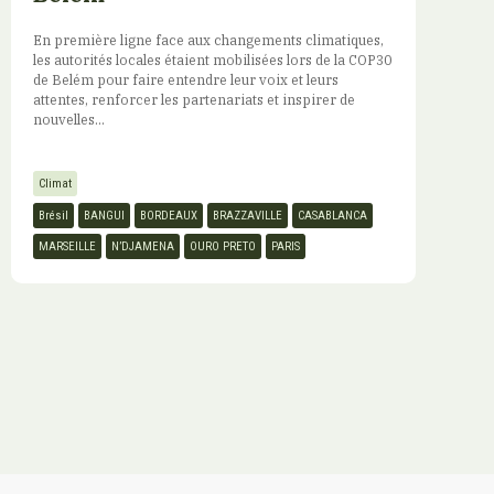
En première ligne face aux changements climatiques,
les autorités locales étaient mobilisées lors de la COP30
de Belém pour faire entendre leur voix et leurs
attentes, renforcer les partenariats et inspirer de
nouvelles...
Climat
Brésil
BANGUI
BORDEAUX
BRAZZAVILLE
CASABLANCA
MARSEILLE
N’DJAMENA
OURO PRETO
PARIS