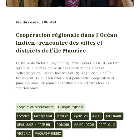
Vie du réseau
|
01/03/24
Coopération régionale dans l’Océan
Indien : rencontre des villes et
districts de l’île Maurice
La Maire de Victoria (Seychelles), Mme Lydia CHARLIE, en tant
qu’actuelle co-présidente de l’Association des Villes et
Collectivités de l’Océan Indien (AVCOI), s’est rendue à l’Île
Maurice du 12 au 14 février 2024 pour parler coopération et
jumelage avec l’ensemble des villes et collectivités locales
mauriciennes.
Coopération décentralisée
Dialogue régional
Comores
Madagascar
Maurice
Seychelles
AVCOI
ANTSIRABÉ
BEAU BASSIN ROSE HILL
DOMONI
MAMOUDZOU
PORT-LOUIS
VICTORIA
VACOAS-PHOENIX