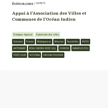
Projet en cours
|
14/09/19
Appui à l’Association des Villes et
Communes de l’Océan Indien
Dialogue régional
Diplomatie des villes
Comores
France
Madagascar
Maurice
Seychelles
AVCOI
ANTSIRABÉ
BEAU BASSIN ROSE HILL
DOMONI
MAMOUDZOU
PORT-LOUIS
VICTORIA
VACOAS-PHOENIX