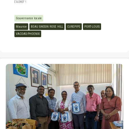
l’AIMF !
Gouvernance locale
Maurice
BEAU BASSIN ROSE HILL
CUREPIPE
PORT-LOUIS
VACOAS-PHOENIX