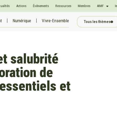
tualités
Actions
Événements
Ressources
Membres
AIMF
I
at
Numérique
Vivre-Ensemble
Tous les thèmes
t salubrité
oration de
essentiels et