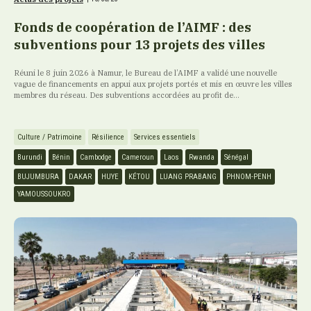
Fonds de coopération de l’AIMF : des
subventions pour 13 projets des villes
Réuni le 8 juin 2026 à Namur, le Bureau de l’AIMF a validé une nouvelle
vague de financements en appui aux projets portés et mis en œuvre les villes
membres du réseau. Des subventions accordées au profit de...
Culture / Patrimoine
Résilience
Services essentiels
Burundi
Bénin
Cambodge
Cameroun
Laos
Rwanda
Sénégal
BUJUMBURA
DAKAR
HUYE
KÉTOU
LUANG PRABANG
PHNOM-PENH
YAMOUSSOUKRO