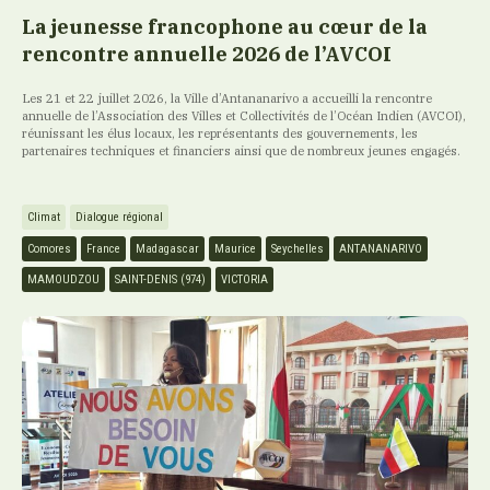
La jeunesse francophone au cœur de la
rencontre annuelle 2026 de l’AVCOI
Les 21 et 22 juillet 2026, la Ville d’Antananarivo a accueilli la rencontre
annuelle de l’Association des Villes et Collectivités de l’Océan Indien (AVCOI),
réunissant les élus locaux, les représentants des gouvernements, les
partenaires techniques et financiers ainsi que de nombreux jeunes engagés.
Climat
Dialogue régional
Comores
France
Madagascar
Maurice
Seychelles
ANTANANARIVO
MAMOUDZOU
SAINT-DENIS (974)
VICTORIA