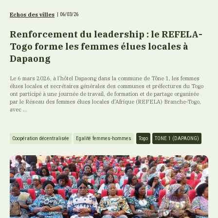
Echos des villes
|
06/03/26
Renforcement du leadership : le REFELA-
Togo forme les femmes élues locales à
Dapaong
Le 6 mars 2026, à l’hôtel Dapaong dans la commune de Tône 1, les femmes
élues locales et secrétaires générales des communes et préfectures du Togo
ont participé à une journée de travail, de formation et de partage organisée
par le Réseau des femmes élues locales d'Afrique (REFELA) Branche-Togo,
avec ...
Coopération décentralisée
Egalité femmes-hommes
Togo
TONE 1 (DAPAONG)