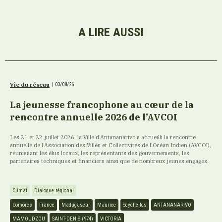
A LIRE AUSSI
Vie du réseau
|
03/08/26
La jeunesse francophone au cœur de la
rencontre annuelle 2026 de l’AVCOI
Les 21 et 22 juillet 2026, la Ville d’Antananarivo a accueilli la rencontre
annuelle de l’Association des Villes et Collectivités de l’Océan Indien (AVCOI),
réunissant les élus locaux, les représentants des gouvernements, les
partenaires techniques et financiers ainsi que de nombreux jeunes engagés.
Climat
Dialogue régional
Comores
France
Madagascar
Maurice
Seychelles
ANTANANARIVO
MAMOUDZOU
SAINT-DENIS (974)
VICTORIA