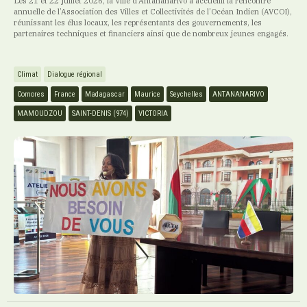
Les 21 et 22 juillet 2026, la Ville d’Antananarivo a accueilli la rencontre
annuelle de l’Association des Villes et Collectivités de l’Océan Indien (AVCOI),
réunissant les élus locaux, les représentants des gouvernements, les
partenaires techniques et financiers ainsi que de nombreux jeunes engagés.
Climat
Dialogue régional
Comores
France
Madagascar
Maurice
Seychelles
ANTANANARIVO
MAMOUDZOU
SAINT-DENIS (974)
VICTORIA