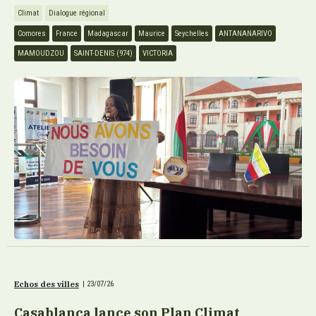
Climat
Dialogue régional
Comores
France
Madagascar
Maurice
Seychelles
ANTANANARIVO
MAMOUDZOU
SAINT-DENIS (974)
VICTORIA
Echos des villes
|
23/07/26
Casablanca lance son Plan Climat