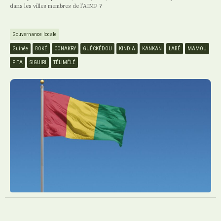
dans les villes membres de l’AIMF ?
Gouvernance locale
Guinée
BOKÉ
CONAKRY
GUÉCKÉDOU
KINDIA
KANKAN
LABÉ
MAMOU
PITA
SIGUIRI
TÉLIMÉLÉ