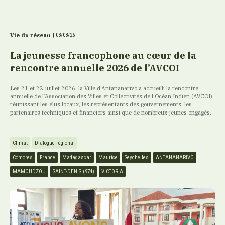
Vie du réseau
|
03/08/26
La jeunesse francophone au cœur de la
rencontre annuelle 2026 de l’AVCOI
Les 21 et 22 juillet 2026, la Ville d’Antananarivo a accueilli la rencontre
annuelle de l’Association des Villes et Collectivités de l’Océan Indien (AVCOI),
réunissant les élus locaux, les représentants des gouvernements, les
partenaires techniques et financiers ainsi que de nombreux jeunes engagés.
Climat
Dialogue régional
Comores
France
Madagascar
Maurice
Seychelles
ANTANANARIVO
MAMOUDZOU
SAINT-DENIS (974)
VICTORIA