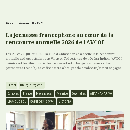
Vie du réseau
|
03/08/26
La jeunesse francophone au cœur de la
rencontre annuelle 2026 de l’AVCOI
Les 21 et 22 juillet 2026, la Ville d’Antananarivo a accueilli la rencontre
annuelle de l’Association des Villes et Collectivités de l’Océan Indien (AVCOI),
réunissant les élus locaux, les représentants des gouvernements, les
partenaires techniques et financiers ainsi que de nombreux jeunes engagés.
Climat
Dialogue régional
Comores
France
Madagascar
Maurice
Seychelles
ANTANANARIVO
MAMOUDZOU
SAINT-DENIS (974)
VICTORIA