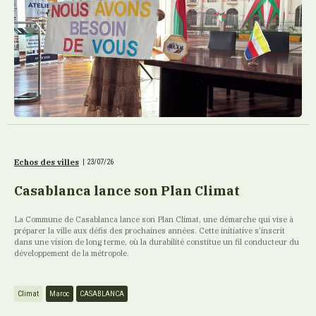
Echos des villes
|
23/07/26
Casablanca lance son Plan Climat
La Commune de Casablanca lance son Plan Climat, une démarche qui vise à
préparer la ville aux défis des prochaines années. Cette initiative s’inscrit
dans une vision de long terme, où la durabilité constitue un fil conducteur du
développement de la métropole.
Climat
Maroc
CASABLANCA