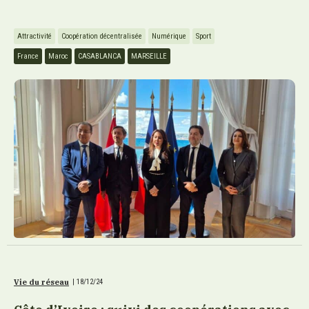
Attractivité
Coopération décentralisée
Numérique
Sport
France
Maroc
CASABLANCA
MARSEILLE
Vie du réseau
|
18/12/24