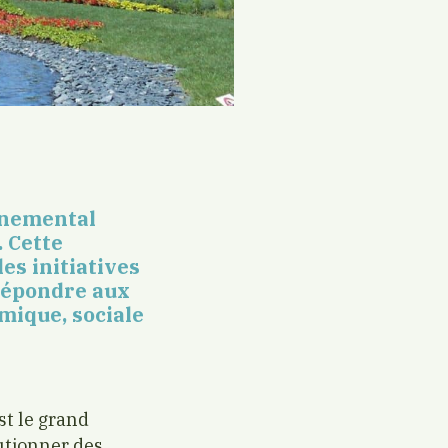
onnemental
 Cette
es initiatives
répondre aux
mique, sociale
st le grand
lutionner des