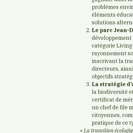
problèmes envir
éléments éducat
solutions altern
Le parc Jean-
développement 2
catégorie Living
rayonnement soci
inscrivant la tra
directeurs, ains
objectifs stratég
La stratégie d
la biodiversité 
certificat de mér
un chef de file 
citoyennes, com
pratique de ce t
«
La transition écologiq