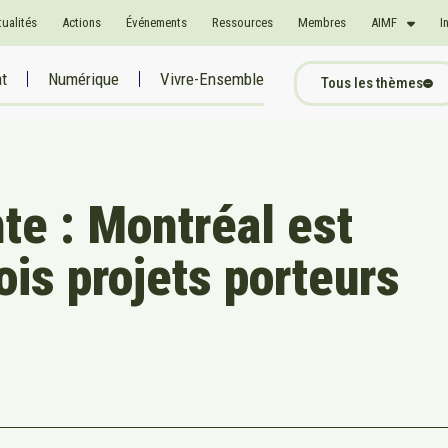
tualités
Actions
Événements
Ressources
Membres
AIMF
I
at
Numérique
Vivre-Ensemble
Tous les thèmes
nte : Montréal est
is projets porteurs