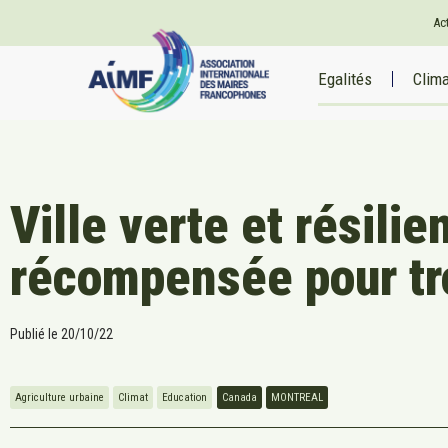
Ac
Egalités
Clim
Ville verte et résilie
récompensée pour tro
Publié le
20/10/22
Agriculture urbaine
Climat
Education
Canada
MONTREAL