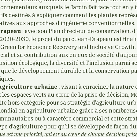
onnementaux auxquels le Jardin fait face tout en y 
ifs destinés à expliquer comment les plantes représ
atives aux approches d’ingénierie conventionnelles.
Drapeau
: avec son Plan directeur de conservation, d
020-2030, le projet du parc Jean-Drapeau est finali
 Green for Economic Recovery and Inclusive Growth. I
al et sa contribution aux enjeux de société d’aujour
nsition écologique, la diversité et l’inclusion parmi s
i que le développement durable et la conservation p
iques.
’agriculture urbaine
: visant à enraciner la nature 
et les espaces verts au cœur de la prise de décision, 
ite hors catégorie pour sa stratégie d’agriculture urba
mondial en agriculture urbaine grâce à ses nombreuse
munautaires ou à caractère commercial et cette strat
ype d’agriculture pour qu’il se développe de façon du
ue est une priorité, qui est au cœur de chaque décision pris