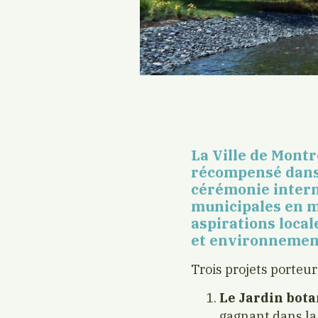
La Ville de Montr
récompensé dans 
cérémonie interna
municipales en m
aspirations local
et environnemen
Trois projets porteu
Le Jardin bot
gagnant dans la 