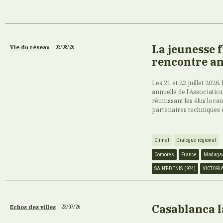
La jeunesse 
Vie du réseau
|
03/08/26
rencontre an
Les 21 et 22 juillet 2026,
annuelle de l’Association
réunissant les élus loca
partenaires techniques 
Climat
Dialogue régional
Comores
France
Madaga
SAINT-DENIS (974)
VICTORI
Casablanca l
Echos des villes
|
23/07/26