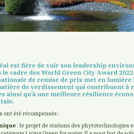
éal est fière de voir son leadership envir
le cadre des World Green City Award 2022.
tionale de remise de prix met en lumière l
atière de verdissement qui contribuent à 
es ainsi qu’à une meilleure résilience écono
tale.
rs ont été récompensés :
anique
: le projet de stations des phytotechnologies e
catégorie Living Green for water. Il a pour but de so