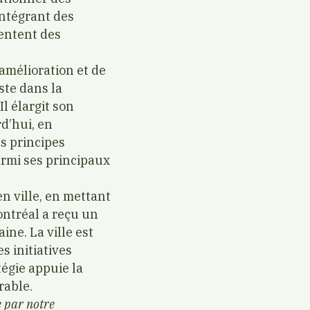
intégrant des
entent des
’amélioration et de
ste dans la
l élargit son
d’hui, en
es principes
armi ses principaux
en ville, en mettant
Montréal a reçu un
ine. La ville est
s initiatives
égie appuie la
rable.
e par notre