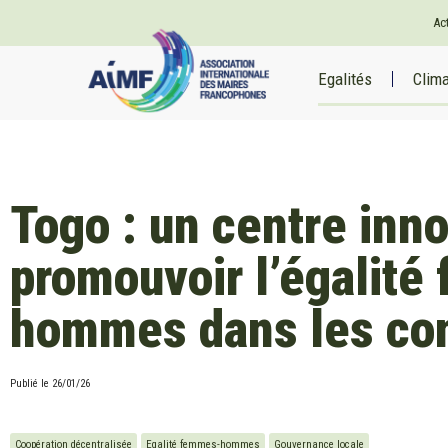
Ac
Egalités
Clim
Togo : un centre inn
promouvoir l’égalit
hommes dans les c
Publié le
26/01/26
Coopération décentralisée
Egalité femmes-hommes
Gouvernance locale