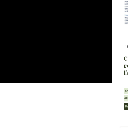
|
1
C
r
l
Co
vil
Be