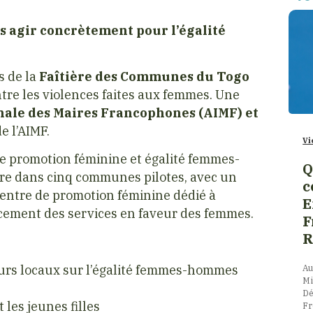
s agir concrètement pour l’égalité
s de la
Faîtière des Communes du Togo
ontre les violences faites aux femmes. Une
nale des Maires Francophones (AIMF) et
e l’AIMF.
Vi
e promotion féminine et égalité femmes-
Q
e dans cinq communes pilotes, avec un
c
entre de promotion féminine dédié à
E
rcement des services en faveur des femmes.
F
R
teurs locaux sur l’égalité femmes-hommes
Au
Mi
e
Dé
 les jeunes filles
Fr