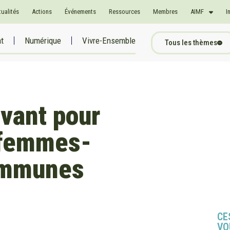
tualités
Actions
Événements
Ressources
Membres
AIMF
I
at
Numérique
Vivre-Ensemble
Tous les thèmes
ovant pour
é femmes-
ommunes
CE
VO