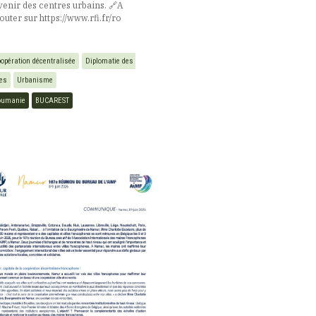
avenir des centres urbains. 🔗​A
outer sur https://www.rfi.fr/ro
opération décentralisée
Diplomatie des 
les
Urbanisme
oumanie
BUCAREST