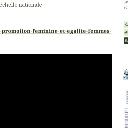
l’
’échelle nationale
éc
Co
e-promotion-feminine-et-egalite-femmes-
vil
R