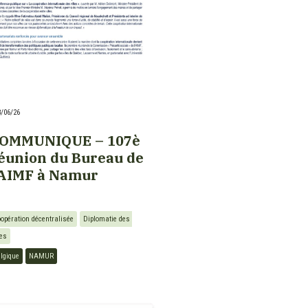
8/06/26
OMMUNIQUE – 107è
éunion du Bureau de
’AIMF à Namur
opération décentralisée
Diplomatie des 
les
lgique
NAMUR