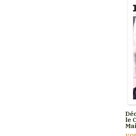
Déc
le 
Ma
VO