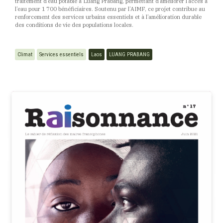
traitement d’eau potable à Luang Prabang, permettant d’améliorer l’accès à
l’eau pour 1 700 bénéficiaires. Soutenu par l’AIMF, ce projet contribue au
renforcement des services urbains essentiels et à l’amélioration durable
des conditions de vie des populations locales.
Climat
Services essentiels
Laos
LUANG PRABANG