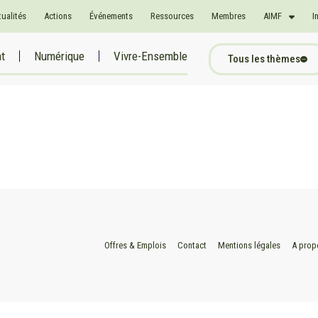
tualités
Actions
Événements
Ressources
Membres
AIMF
I
at
Numérique
Vivre-Ensemble
Tous les thèmes
Offres & Emplois
Contact
Mentions légales
A prop