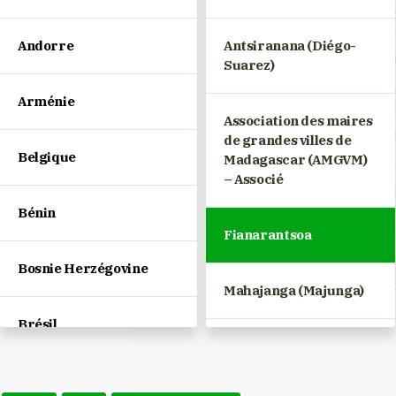
Andorre
Antsiranana (Diégo-
Suarez)
Arménie
Association des maires
de grandes villes de
Belgique
Madagascar (AMGVM)
– Associé
Bénin
Fianarantsoa
Bosnie Herzégovine
Mahajanga (Majunga)
Brésil
Maintirano
Bulgarie