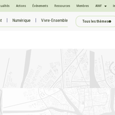
tualités
Actions
Événements
Ressources
Membres
AIMF
I
at
Numérique
Vivre-Ensemble
Tous les thèmes