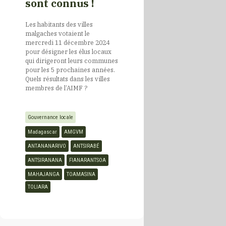
sont connus !
Les habitants des villes
Cap Vert
malgaches votaient le
mercredi 11 décembre 2024
pour désigner les élus locaux
qui dirigeront leurs communes
Centrafrique
pour les 5 prochaines années.
Quels résultats dans les villes
membres de l’AIMF ?
Comores
Gouvernance locale
Congo
Madagascar
AMGVM
ANTANANARIVO
ANTSIRABÉ
Côte d’Ivoire
ANTSIRANANA
FIANARANTSOA
MAHAJANGA
TOAMASINA
TOLIARA
Djibouti
Egypte