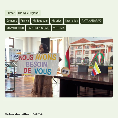
Climat
Dialogue régional
Comores
France
Madagascar
Maurice
Seychelles
ANTANANARIVO
MAMOUDZOU
SAINT-DENIS (974)
VICTORIA
Echos des villes
|
22/07/26