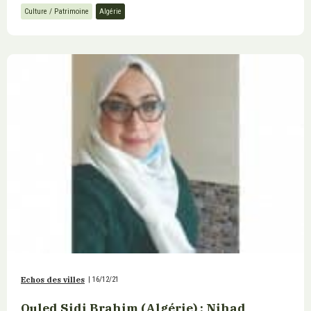
Culture / Patrimoine
Algérie
Echos des villes
|
16/12/21
Ouled Sidi Brahim (Algérie) : Nihad