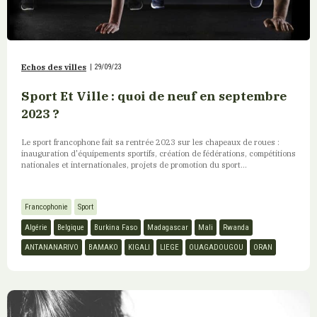
Echos des villes
|
29/09/23
Sport Et Ville : quoi de neuf en septembre
2023 ?
Le sport francophone fait sa rentrée 2023 sur les chapeaux de roues :
inauguration d'équipements sportifs, création de fédérations, compétitions
nationales et internationales, projets de promotion du sport...
Francophonie
Sport
Algérie
Belgique
Burkina Faso
Madagascar
Mali
Rwanda
ANTANANARIVO
BAMAKO
KIGALI
LIEGE
OUAGADOUGOU
ORAN