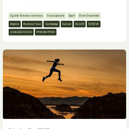
Egalité femmes-hommes
Francophonie
Sport
Vivre-Ensemble
Algérie
Burkina Faso
Cambodge
Suisse
ALGER
GENEVE
OUAGADOUGOU
PHNOM-PENH