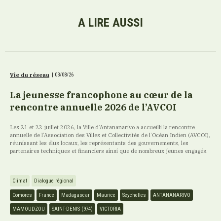
A LIRE AUSSI
Vie du réseau
|
03/08/26
La jeunesse francophone au cœur de la
rencontre annuelle 2026 de l’AVCOI
Les 21 et 22 juillet 2026, la Ville d’Antananarivo a accueilli la rencontre
annuelle de l’Association des Villes et Collectivités de l’Océan Indien (AVCOI),
réunissant les élus locaux, les représentants des gouvernements, les
partenaires techniques et financiers ainsi que de nombreux jeunes engagés.
Climat
Dialogue régional
Comores
France
Madagascar
Maurice
Seychelles
ANTANANARIVO
MAMOUDZOU
SAINT-DENIS (974)
VICTORIA